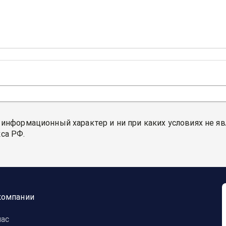
 информационный характер и ни при каких условиях не я
са РФ.
компании
нас