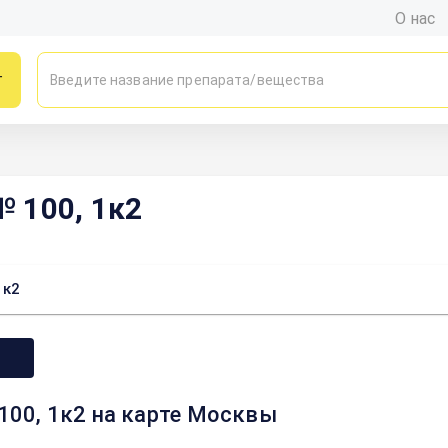
О нас
г
№ 100, 1к2
1к2
 100, 1к2 на карте Москвы