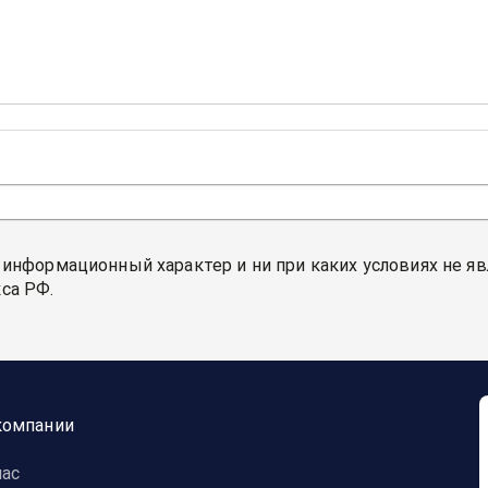
 информационный характер и ни при каких условиях не я
са РФ.
компании
нас