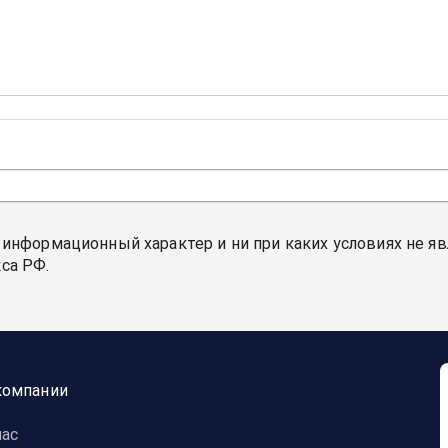
 информационный характер и ни при каких условиях не я
са РФ.
компании
нас