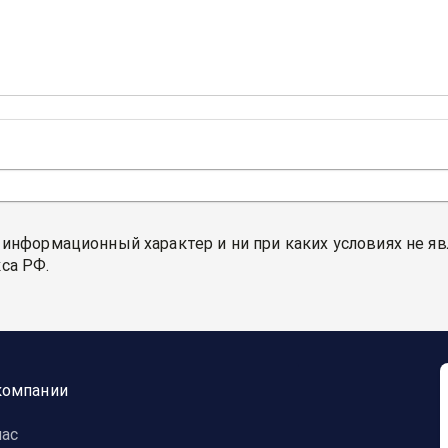
 информационный характер и ни при каких условиях не я
са РФ.
компании
нас