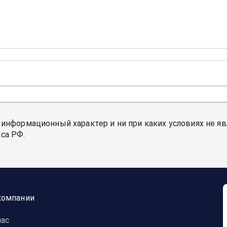
 информационный характер и ни при каких условиях не я
са РФ.
компании
нас