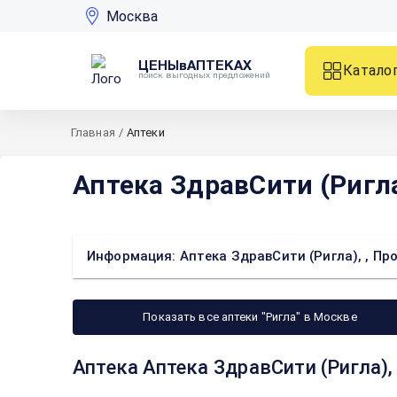
Москва
ЦЕНЫвАПТЕКАХ
Катало
поиск выгодных предложений
Главная
/
Аптеки
Аптека ЗдравСити (Ригла
Информация: Аптека ЗдравСити (Ригла), , Пр
Показать все аптеки "Ригла" в Москве
Аптека Аптека ЗдравСити (Ригла),