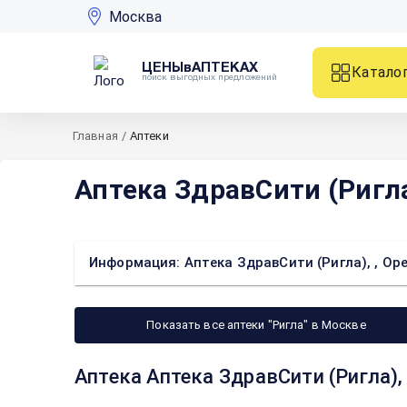
Москва
ЦЕНЫвАПТЕКАХ
Катало
поиск выгодных предложений
Главная
/
Аптеки
Аптека ЗдравСити (Ригла
Информация: Аптека ЗдравСити (Ригла), , Ор
Показать все аптеки "Ригла" в Москве
Аптека Аптека ЗдравСити (Ригла),