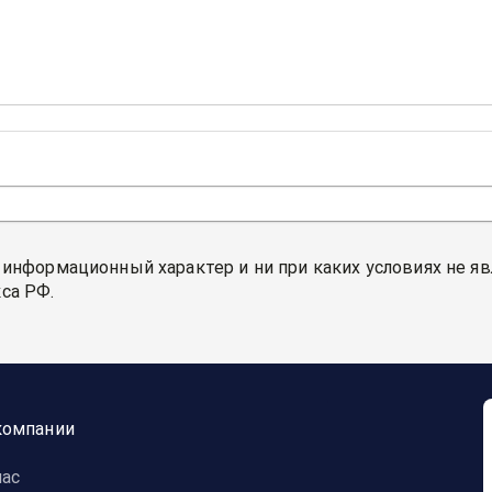
 информационный характер и ни при каких условиях не я
са РФ.
компании
нас