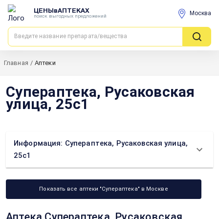
ЦЕНЫвАПТЕКАХ
Москва
поиск выгодных предложений
Главная
/
Аптеки
Супераптека, Русаковская
улица, 25с1
Информация: Супераптека, Русаковская улица,
25с1
Показать все аптеки "Супераптека" в Москве
Аптека Супераптека, Русаковская