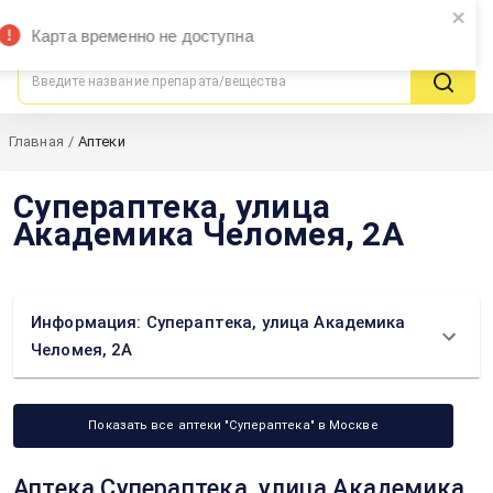
ЦЕНЫвАПТЕКАХ
Москва
Карта временно не доступна
поиск выгодных предложений
Главная
/
Аптеки
Супераптека, улица
Академика Челомея, 2А
Информация: Супераптека, улица Академика
Челомея, 2А
Показать все аптеки "Супераптека" в Москве
Аптека Супераптека, улица Академика