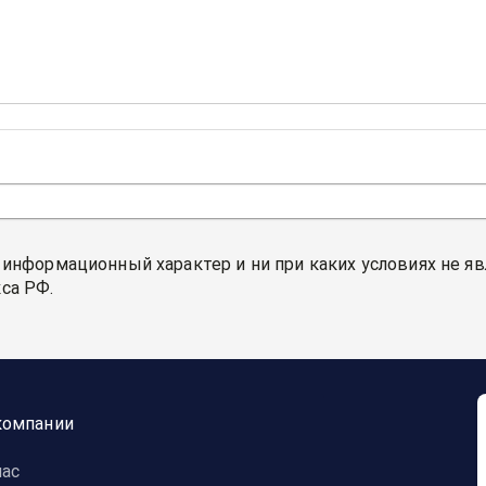
 информационный характер и ни при каких условиях не я
са РФ.
компании
нас