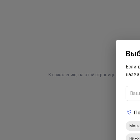
Выб
Если 
назва
К сожалению, на этой странице произошла
По
Моск
Нижн