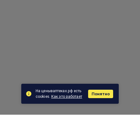
На ценываптеках.рф есть
Понятно
cookies.
Как это работает