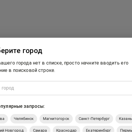
ерите город
500: Что-то пошло не так...
вашего города нет в списке, просто начните вводить его
ние в поисковой строке.
 ошибка. Мы работаем над ее исправлением. Пожалуйста, закройт
пулярные запросы:
ва
Челябинск
Магнитогорск
Санкт-Петербург
Казань
ий Новгород
Самара
Краснодар
Екатеринбург
Перм