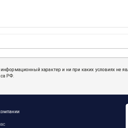
 информационный характер и ни при каких условиях не я
са РФ.
компании
нас