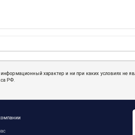
 информационный характер и ни при каких условиях не я
са РФ.
компании
нас