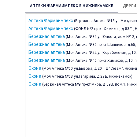
АПТЕКИ ФАРМАИМПЕКС В НИЖНЕКАМСКЕ
ДРУГИ
Аптека Фармаимпекс
(
Бережная Аптека №15 ул.Менделее
Аптека Фармаимпекс
(
ФОНД №2 пр-кт Химиков, д.53/1,
Бережная аптека
(
Моя Аптека №35 ул.Юности, дом №12, 
Бережная аптека
(
Моя Аптека №36 пр-кт Шинников, д.65
Бережная аптека
(
Моя Аптека №22 ул.Корабельная, д.10
Бережная аптека
(
Моя Аптека №46 пр-кт Химиков, д.10, 
Экона
(
Моя Аптека №60 ул.Бызова, д.20 ТЦ "Сезам", Нижн
Экона
(
Моя Аптека №63 ул.Гагарина, д.29Б, Нижнекамск
)
Экона
(
Бережная Аптека №9 пр-кт.Мира, д.59В, пом.1, Ниж