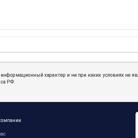
 информационный характер и ни при каких условиях не я
са РФ.
компании
нас