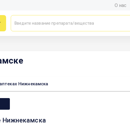
О нас
г
амске
 аптеках Нижнекамска
те Нижнекамска