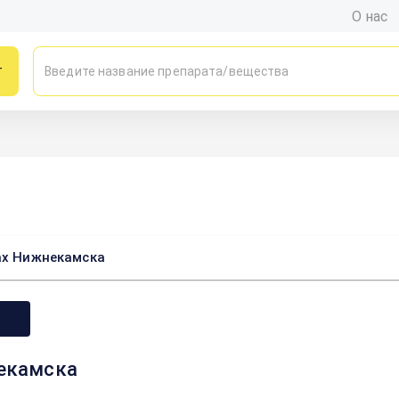
О нас
г
ках Нижнекамска
некамска