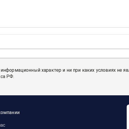
 информационный характер и ни при каких условиях не я
са РФ.
компании
нас