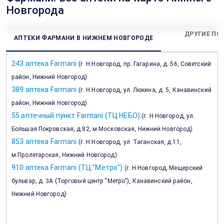
Новгорода
ДРУГИЕ ПО
АПТЕКИ ФАРМАНИ В НИЖНЕМ НОВГОРОДЕ
243 аптека Farmani
(
г. Н.Новгород, пр. Гагарина, д. 56, Советский
район, Нижний Новгород
)
389 аптека Farmani
(
г. Н.Новгород, ул. Люкина, д. 5, Канавинский
район, Нижний Новгород
)
55 аптечный пункт Farmani (ТЦ НЕБО)
(
г. Н.Новгород, ул.
Большая Покровская, д.82, м.Московская, Нижний Новгород
)
853 аптека Farmani
(
г. Н.Новгород, ул. Таганская, д.11,
м.Пролетарская, Нижний Новгород
)
910 аптека Farmani (ТЦ "Метро")
(
г. Н.Новгород, Мещерский
бульвар, д. 3А (Торговый центр "Метро"), Канавинский район,
Нижний Новгород
)