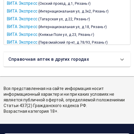
ВИТА Экспресс
(
Окский проезд, д.1, Рязань г
)
ВИТА Экспресс
(
Интернациональная ул, д.3к2, Рязань г
)
ВИТА Экспресс
(
Татарская ул, д.22, Рязань г
)
ВИТА Экспресс
(
Интернациональная ул, д.18, Рязань г
)
ВИТА Экспресс
(
Княжье Поле ул, д.23, Рязань г
)
ВИТА Экспресс
(
Первомайский пр-кт, д.78/93, Рязань г
)
ВИТА Экспресс
(
Семинарская ул, д.41, Рязань г
)
ВИТА Экспресс
(
Новоселов ул, д.50, Рязань г
)
Справочная аптек в других городах
ВИТА Экспресс
(
Полетаева ул, д.31, Рязань г
)
ВИТА Экспресс
(
Введенская ул, д.110, Рязань г
)
ВИТА Экспресс
(
МОГЭС ул, д.13, Рязань г
)
Вся представленная на сайте информация носит
информационный характер и ни при каких условиях не
является публичной офертой, определяемой положениями
Статьи 437(2) Гражданского кодекса РФ.
Возрастная категория 18+.