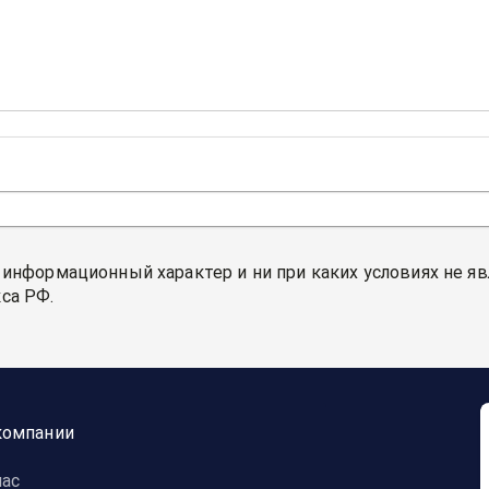
 информационный характер и ни при каких условиях не я
са РФ.
компании
нас