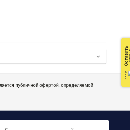
Оставить
от
вляется публичной офертой, определяемой