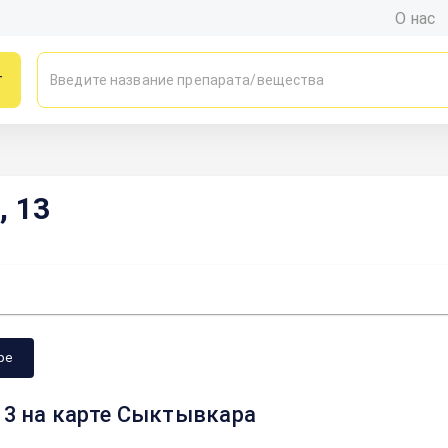
О нас
г
, 13
ре
13 на карте Сыктывкара