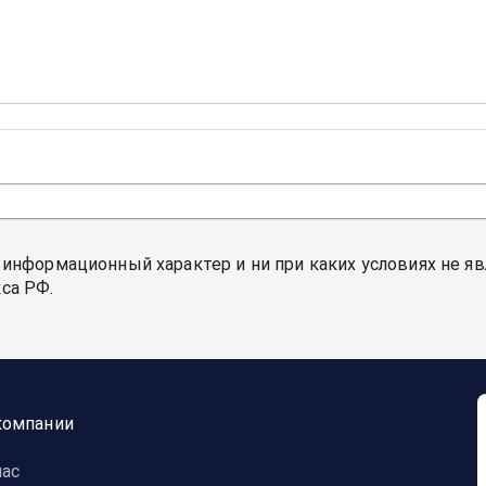
 информационный характер и ни при каких условиях не я
са РФ.
компании
нас