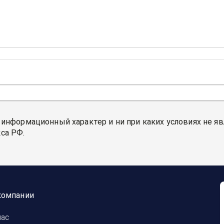
 информационный характер и ни при каких условиях не я
са РФ.
компании
нас