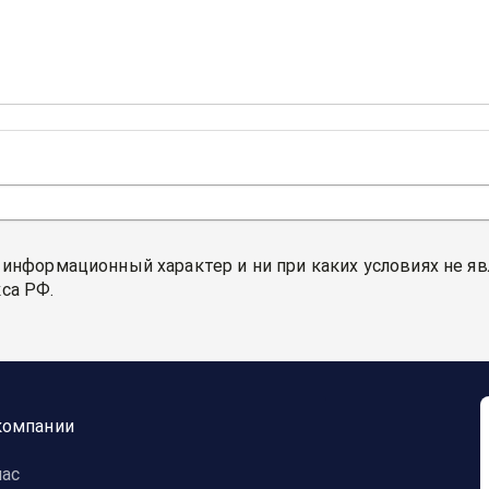
 информационный характер и ни при каких условиях не я
са РФ.
компании
нас