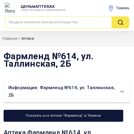
ЦЕНЫвАПТЕКАХ
Тюмень
поиск выгодных предложений
Главная
/
Аптеки
Фармленд №614, ул.
Таллинская, 2Б
Информация: Фармленд №614, ул. Таллинская,
2Б
Показать все аптеки "Фармленд" в Тюмени
Аптека Фармленд №614, ул.