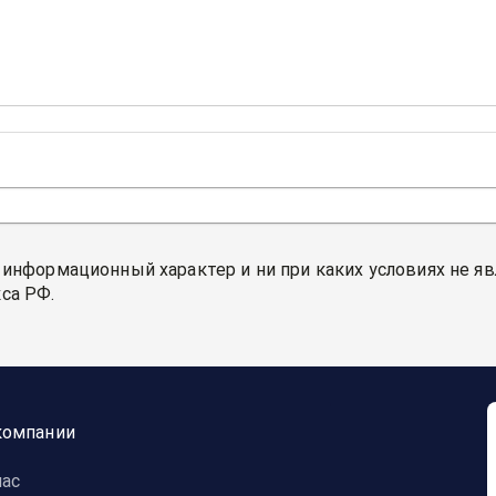
 информационный характер и ни при каких условиях не я
са РФ.
компании
нас