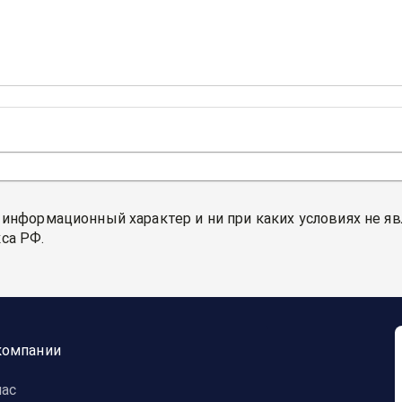
 информационный характер и ни при каких условиях не я
са РФ.
компании
нас