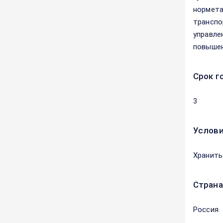
нормета
транспо
управле
повышен
Срок г
3
Услови
Хранить
Страна
Россия