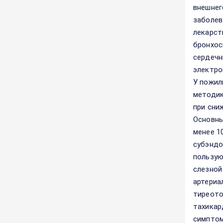
внешнег
заболев
лекарст
бронхос
сердечн
электро
У пожил
методик
при сни
Основны
менее 1
субэндо
пользую
слезной
артериа
тиреото
тахикар
симптом