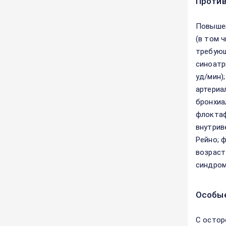
Против
Повышен
(в том 
требующ
cиноатр
уд/мин)
артериа
бронхиа
флоктаф
внутрив
Рейно; 
возраст
синдром
Особые
С остор