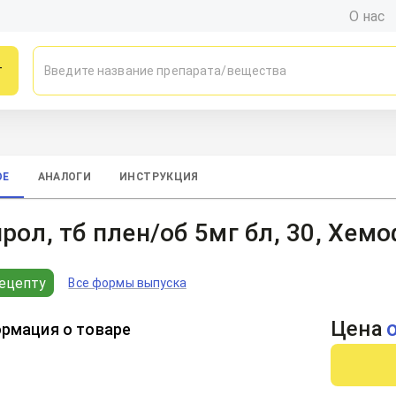
О нас
г
0
ОЕ
АНАЛОГИ
ИНСТРУКЦИЯ
рол, тб плен/об 5мг бл, 30, Хе
ецепту
Все формы выпуска
Цена
рмация о товаре