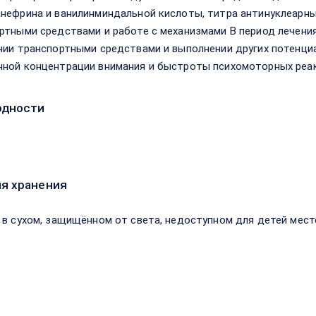
нефрина и ванилинминдальной кислоты, титра антинуклеарных
ртными средствами и работе с механизмами В период лечен
нии транспортными средствами и выполнении других потенци
ной концентрации внимания и быстроты психомоторных реак
одности
я хранения
 в сухом, защищённом от света, недоступном для детей месте