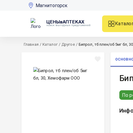
Магнитогорск
ЦЕНЫвАПТЕКАХ
Катало
поиск выгодных предложений
Главная
/
Каталог
/
Другое
/
Бипрол, тб плен/об 5мг бл, 3
ОСНОВН
Бип
По р
Инфо