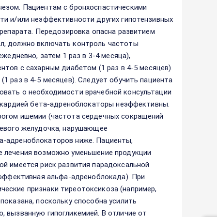
незом. Пациентам с бронхоспастическими
ти и/или неэффективности других гипотензивных
препарата. Передозировка опасна развитием
л, должно включать контроль частоты
жедневно, затем 1 раз в 3-4 месяца),
тов с сахарным диабетом (1 раз в 4-5 месяцев).
1 раз в 4-5 месяцев). Следует обучить пациента
овать о необходимости врачебной консультации
енокардией бета-адреноблокаторы неэффективны.
рогом ишемии (частота сердечных сокращений
левого желудочка, нарушающее
а-адреноблокаторов ниже. Пациенты,
е лечения возможно уменьшение продукции
ой имеется риск развития парадоксальной
 эффективная альфа-адреноблокада). При
ческие признаки тиреотоксикоза (например,
показана, поскольку способна усилить
, вызванную гипогликемией. В отличие от