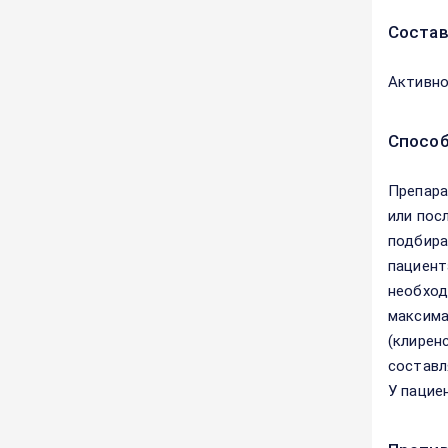
Соста
Активно
Способ
Препара
или пос
подбира
пациент
необход
максима
(клирен
составл
У пацие