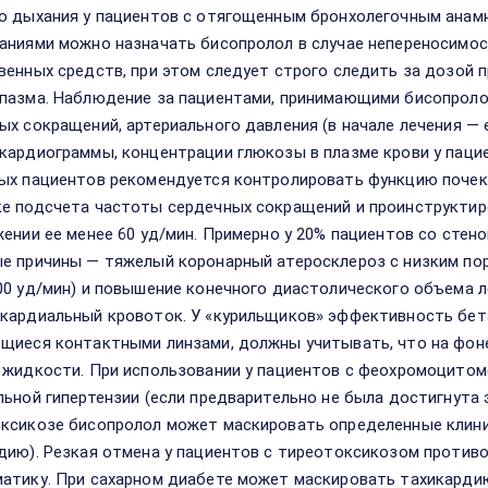
о дыхания у пациентов с отягощенным бронхолегочным анам
аниями можно назначать бисопролол в случае непереносимос
венных средств, при этом следует строго следить за дозой 
пазма. Наблюдение за пациентами, принимающими бисопроло
ых сокращений, артериального давления (в начале лечения — е
кардиограммы, концентрации глюкозы в плазме крови у пациен
ых пациентов рекомендуется контролировать функцию почек (
е подсчета частоты сердечных сокращений и проинструктир
жении ее менее 60 уд/мин. Примерно у 20% пациентов со ст
е причины — тяжелый коронарный атеросклероз с низким по
00 уд/мин) и повышение конечного диастолического объема 
кардиальный кровоток. У «курильщиков» эффективность бет
щиеся контактными линзами, должны учитывать, что на фон
 жидкости. При использовании у пациентов с феохромоцитом
льной гипертензии (если предварительно не была достигнута
ксикозе бисопролол может маскировать определенные клини
дию). Резкая отмена у пациентов с тиреотоксикозом противо
атику. При сахарном диабете может маскировать тахикардию