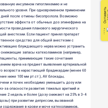
ызванную инсулином гипогликемию и не
Оставить
ального уровня. При одновременном применении
от
 дней после отмены бисопролола. Возможно
сутствие эффекта от обычных доз эпинефрина на
мости проведения планового хирургического
щей анестезии. Если пациент принял препарат
ственное средство для общей анестезии с
активацию блуждающего нерва можно устранить
, снижающие запасы катехоламинов (например,
у пациенты, принимающие такие сочетания
ением врача на предмет выявления артериальной
ого возраста нарастающей брадикардии (менее 60
ние ниже 100 мм рт.ст.), AV блокады,
ечени и почек необходимо уменьшить дозу или
из-за опасности развития тяжелых аритмий и
ние 2 недель и более (дозу снижают на 25% в 3-4
дозы) при развитии депрессии, вызванной
 содержания в крови и моче катехоламинов,