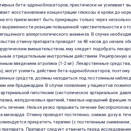
тивных бета-адреноблокаторов, практически не усиливает в
вает восстановление концентрации глюкозы в крови до норм
на его прием может быть прекращен только через несколько
е выраженности реакции повышенной чувствительности и от
ягощенного аллергологического анамнеза. В случае необходи
льства отмену препарата проводят за 48 часов до начала об
ирургическим вмешательством, ему следует подобрать лекар
ьным отрицательным инотропным действием. Реципрокную 
енным введением атропина (1-2 мг). Лекарственные средства
н), могут усилить действие бета-адреноблокаторов, поэтом
венных средств, должны находиться под постоянным наблюд
зии или брадикардии. В случае появления у пациентов пожил
, артериальной гипотензии (систолическое артериальное давле
пазма, желудочковых аритмий, тяжелых нарушений функции п
ить лечение. Нельзя резко прерывать лечение бисопрололом 
а миокарда. Отмену проводят постепенно, снижая дозу в тече
екомендуется прекратить терапию (с постепенным снижением 
 препарата. Препарат следует отменить перед исследованием