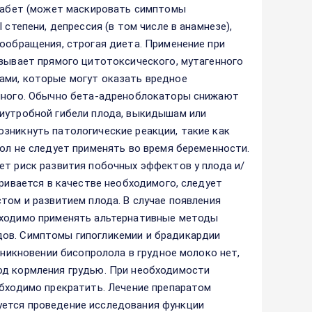
диабет (может маскировать симптомы
 степени, депрессия (в том числе в анамнезе),
вообращения, строгая диета. Применение при
азывает прямого цитотоксического, мутагенного
ами, которые могут оказать вредное
енного. Обычно бета-адреноблокаторы снижают
риутробной гибели плода, выкидышам или
зникнуть патологические реакции, такие как
ол не следует применять во время беременности.
ет риск развития побочных эффектов у плода и/
тривается в качестве необходимого, следует
том и развитием плода. В случае появления
бходимо применять альтернативные методы
дов. Симптомы гипогликемии и брадикардии
оникновении бисопролола в грудное молоко нет,
од кормления грудью. При необходимости
обходимо прекратить. Лечение препаратом
уется проведение исследования функции