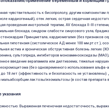
опоказания/применение беременным и кормящим г
ная чувствительность к бисопрололу, другим компонентам п
числе кардиогенный); отек легких; острая cердечная недоста
ая проведения инотропной терапии; AV блокада II-III степен
иальная блокада; синдром слабости синусового узла; брадик
; стенокардия Принцметала; кардиомегалия (без признаков с
льная гипотензия (систолическое АД менее 100 мм.рт.cт.), о
льная астма и хроническая обструктивная болезнь легких (Х
енина, сультоприда, ингибиторов моноаминооксидазы (МАО),
енное введение верапамила или дилтиазема; тяжелые наруше
феохромоцитома (без одновременного использования альфа-а
 до 18 лет (эффективность и безопасность не установлены).
 мальабсорбции лактозы/изомальтозы (в состав препарата в
 указания
ожностью. Выраженная печеночная недостаточность, выраже