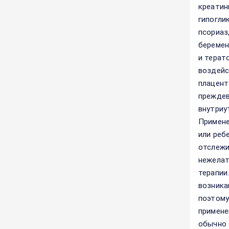
креатин
гипогли
псориаз
беремен
и терат
воздейс
плацент
преждев
внутриу
Примене
или реб
отслежи
нежелат
терапии
возника
поэтому
примене
обычно 