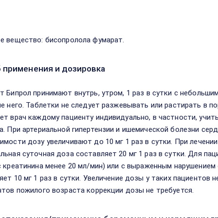
в
е вещество: бисопролола фумарат.
 применения и дозировка
т Бипрол принимают внутрь, утром, 1 раз в сутки с небольши
ле него. Таблетки не следует разжевывать или растирать в по
ет врач каждому пациенту индивидуально, в частности, учи
а. При артериальной гипертензии и ишемической болезни сердц
имости дозу увеличивают до 10 мг 1 раз в сутки. При лечени
льная суточная доза составляет 20 мг 1 раз в сутки. Для п
с креатинина менее 20 мл/мин) или с выраженным нарушением
яет 10 мг 1 раз в сутки. Увеличение дозы у таких пациенто
нтов пожилого возраста коррекции дозы не требуется.