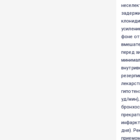
неселек
задержи
клониди
усилени
фоне от
вмешате
перед х
минимал
внутрив
резерпи
лекарст
гипотен
уд/мин)
бронхос
прекрат
инфаркт
дня). Р
приемом