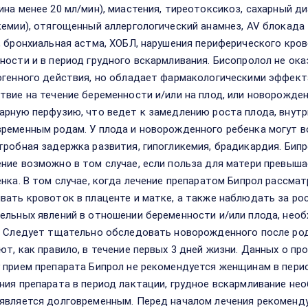
ина менее 20 мл/мин), миастения, тиреотоксикоз, сахарный 
кемии), отягощенный аллергологический анамнез, AV блокада I
, бронхиальная астма, ХОБЛ, нарушения периферического кро
ности и в период грудного вскармливания. Бисопролол не ок
огенного действия, но обладает фармакологическими эффект
твие на течение беременности и/или на плод, или новорожд
арную перфузию, что ведет к замедлению роста плода, внут
ременным родам. У плода и новорожденного ребенка могут во
тробная задержка развития, гипогликемия, брадикардия. Бипр
ние возможно в том случае, если польза для матери превыша
енка. В том случае, когда лечение препаратом Бипрол рассма
вать кровоток в плаценте и матке, а также наблюдать за рос
ельных явлений в отношении беременности и/или плода, нео
. Следует тщательно обследовать новорожденного после ро
ют, как правило, в течение первых 3 дней жизни. Данных о пр
 прием препарата Бипрол не рекомендуется женщинам в пери
ния препарата в период лактации, грудное вскармливание не
является долговременным. Перед началом лечения рекоменд