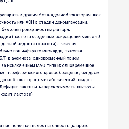
рудью
репарата и другим бета-адреноблокаторам; шок
точность или ХСН в стадии декомпенсации,
и, без электрокардиостимулятора;
ардия (частота сердечных сокращений менее 60
ердечной недостаточности); тяжелая
собенно при инфаркте миокарда; тяжелая
ОБЛ) в анамнезе; одновременный прием
 за исключением МАО типа В; одновременное
ния периферического кровообращения, синдром
дреноблокаторов); метаболический ацидоз;
 Дефицит лактазы, непереносимость лактозы,
ходит лактоза).
нная почечная недостаточность (клиренс