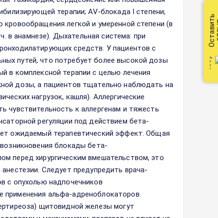
ибилизирующей терапии; AV-блокада I степени;
Оставить
от
 кровообращения легкой и умеренной степени (в
ч. в анамнезе). Дыхательная система: при
ронходилатирующих средств. У пациентов с
ных путей, что потребует более высокой дозы
й в комплексной терапии с целью лечения
жной дозы, а пациентов тщательно наблюдать на
ических нагрузок, кашля). Аллергические
ть чувствительность к аллергенам и тяжесть
нсаторной регуляции под действием бета-
дает ожидаемый терапевтический эффект. Общая
 возникновения блокады бета-
ом перед хирургическим вмешательством, это
 анестезии. Следует предупредить врача-
ов с опухолью надпочечников
е применения альфа-адреноблокаторов.
пертиреоза) щитовидной железы могут