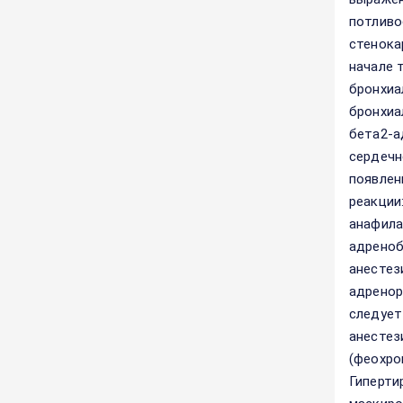
потливо
стенока
начале 
бронхиа
бронхиа
бета2-а
сердечн
появлен
реакции
анафила
адреноб
анестез
адренор
следует
анестез
(феохро
Гиперти