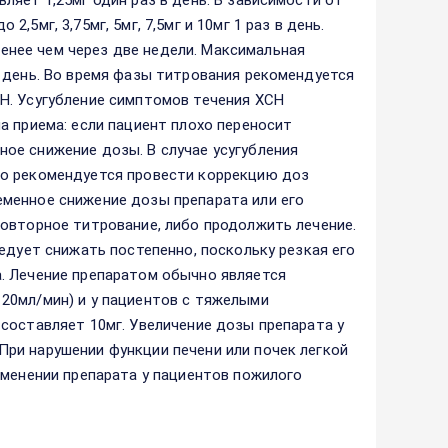
яет 1,25мг один раз в день. В зависимости от
5мг, 3,75мг, 5мг, 7,5мг и 10мг 1 раз в день.
нее чем через две недели. Максимальная
 день. Во время фазы титрования рекомендуется
Н. Усугубление симптомов течения ХСН
а приема: если пациент плохо переносит
ое снижение дозы. В случае усугубления
го рекомендуется провести коррекцию доз
менное снижение дозы препарата или его
овторное титрование, либо продолжить лечение.
едует снижать постепенно, поскольку резкая его
. Лечение препаратом обычно является
20мл/мин) и у пациентов с тяжелыми
составляет 10мг. Увеличение дозы препарата у
ри нарушении функции печени или почек легкой
именении препарата у пациентов пожилого