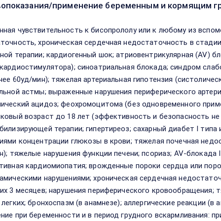
опоказания/применение беременным и кормящим г
ная чувствительность к бисопрололу или к любому из вспом
точность, хроническая сердечная недостаточность в стади
ой терапии; кардиогенный шок; атриовентрикулярная (AV) блок
кардиостимулятора); синоатриальная блокада; синдром слаб
нее 60уд/мин); тяжелая артериальная гипотензия (систоличес
льной астмы; выраженные нарушения периферического артери
ический ацидоз; феохромоцитома (без одновременного приме
ковый возраст до 18 лет (эффективность и безопасность не
билизирующей терапии; гипертиреоз; сахарный диабет I типа
иями концентрации глюкозы в крови; тяжелая почечная недос
н); тяжелые нарушения функции печени; псориаз; AV-блокада 
тивная кардиомиопатия; врожденные пороки сердца или пор
амическими нарушениями; хроническая сердечная недостаточ
их 3 месяцев; нарушения периферического кровообращения;
 легких; бронхоспазм (в анамнезе); аллергические реакции (в 
ние при беременности и в период грудного вскармливания: п