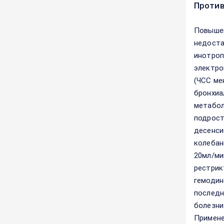
Против
Повышен
недоста
инотропн
электро
(ЧСС ме
бронхиа
метабол
подрост
десенси
колебан
20мл/ми
рестрик
гемодин
последн
болезни
Примене