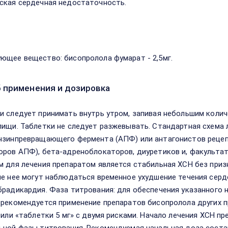
ская сердечная недостаточность.
в
ющее вещество: бисопролола фумарат - 2,5мг.
 применения и дозировка
и следует принимать внутрь утром, запивая небольшим коли
пищи. Таблетки не следует разжевывать. Стандартная схема
нзинпревращающего фермента (АПФ) или антагонистов рецепт
оров АПФ), бета-адреноблокаторов, диуретиков и, факульта
м для лечения препаратом является стабильная ХСН без приз
ле нее могут наблюдаться временное ухудшение течения сер
брадикардия. Фаза титрования: для обеспечения указанного 
 рекомендуется применение препаратов бисопролола других 
г или «таблетки 5 мг» с двумя рисками. Начало лечения ХСН 