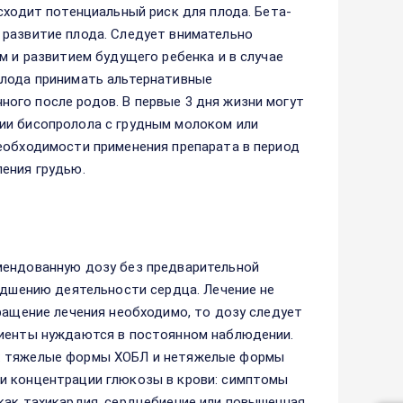
сходит потенциальный риск для плода. Бета-
 развитие плода. Следует внимательно
м и развитием будущего ребенка и в случае
плода принимать альтернативные
ого после родов. В первые 3 дня жизни могут
ии бисопролола с грудным молоком или
еобходимости применения препарата в период
ения грудью.
мендованную дозу без предварительной
худшению деятельности сердца. Лечение не
кращение лечения необходимо, то дозу следует
циенты нуждаются в постоянном наблюдении.
х: тяжелые формы ХОБЛ и нетяжелые формы
и концентрации глюкозы в крови: симптомы
как тахикардия, сердцебиение или повышенная