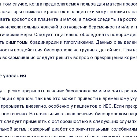
в том случае, когда предполагаемая польза для матери прево
локаторы снижают кровоток в плаценте и могут повлиять на
вать кровоток в плаценте и матке, а также следить за росто
ия нежелательных явлений в отношении беременности и/или 
тические меры. Следует тщательно обследовать новорожденн
ть симптомы брадикардии и гипогликемии. Данных о выделен
ности воздействия бисопролола на грудных детей нет. При н
о вскармливания следует решить вопрос о прекращении кормл
 указания
ует резко прерывать лечение бисопрололом или менять реко
тации с врачом, так как это может привести к временному у
 прерывать внезапно, особенно у пациентов с ИБС. Если пре
 постепенно. На начальных этапах лечения бисопрололом па
т следует применять с осторожностью в следующих случая
льной астмы; сахарный диабет со значительными колебаниям
ного снижения концентрации глюкозы (гипогликемии), такие 