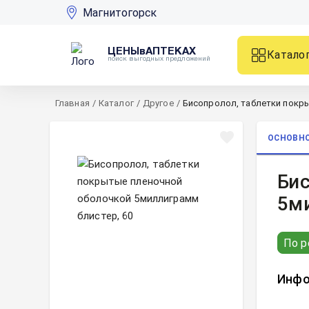
Магнитогорск
ЦЕНЫвАПТЕКАХ
Катало
поиск выгодных предложений
Главная
/
Каталог
/
Другое
/
Бисопролол, таблетки покр
ОСНОВН
Би
5м
По р
Инфо