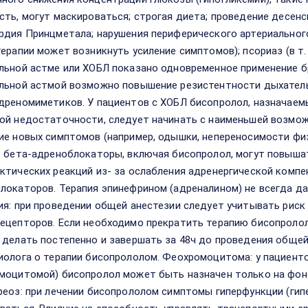
сть, могут маскироваться; строгая диета; проведение десенс
рдия Принцметала; нарушения периферического артериального
терапии может возникнуть усиление симптомов); псориаз (в т. 
льной астме или ХОБЛ показано одновременное применение б
льной астмой возможно повышение резистентности дыхатель
дреномиметиков. У пациентов с ХОБЛ бисопролол, назначаемы
ой недостаточности, следует начинать с наименьшей возмо
ие новых симптомов (например, одышки, непереносимости физ
: бета-адреноблокаторы, включая бисопролол, могут повыша
ктических реакций из- за ослабления адренергической компе
локаторов. Терапия эпинефрином (адреналином) не всегда 
ия: при проведении общей анестезии следует учитывать риск
ецепторов. Если необходимо прекратить терапию бисопролол
 делать постепенно и завершать за 48ч до проведения общей
иолога о терапии бисопрололом. Феохромоцитома: у пациент
моцитомой) бисопролол может быть назначен только на фон
реоз: при лечении бисопрололом симптомы гиперфункции (ги