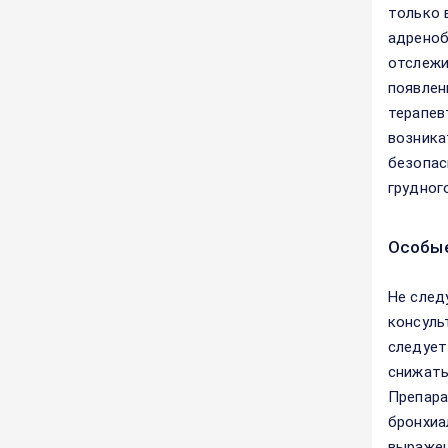
только 
адреноб
отслежи
появлен
терапев
возника
безопас
грудног
Особые
Не след
консуль
следует
снижать
Препара
бронхиа
выражен