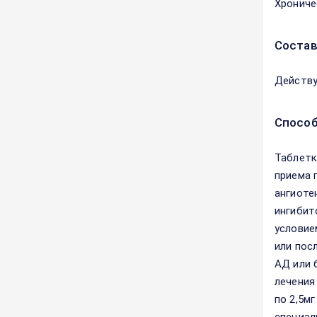
Хрониче
Соста
Действу
Способ
Таблетк
приема 
ангиоте
ингибит
условие
или пос
АД или 
лечения
по 2,5м