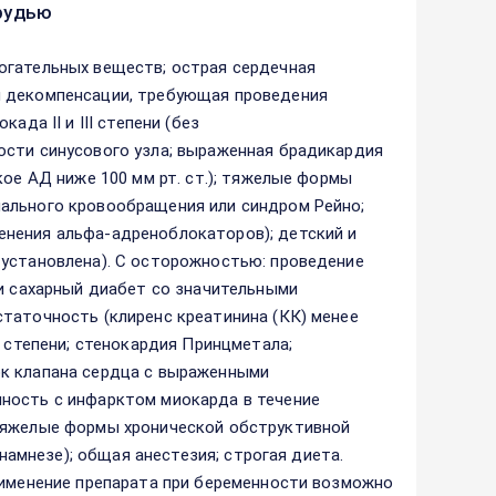
рудью
огательных веществ; острая сердечная
и декомпенсации, требующая проведения
ада II и III степени (без
ости синусового узла; выраженная брадикардия
кое АД ниже 100 мм рт. ст.); тяжелые формы
ального кровообращения или синдром Рейно;
нения альфа-адреноблокаторов); детский и
 установлена). С осторожностью: проведение
 и сахарный диабет со значительными
таточность (клиренс креатинина (КК) менее
I степени; стенокардия Принцметала;
ок клапана сердца с выраженными
ность с инфарктом миокарда в течение
 тяжелые формы хронической обструктивной
анамнезе); общая анестезия; строгая диета.
рименение препарата при беременности возможно