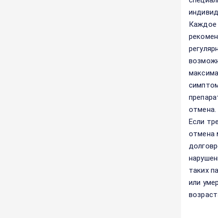
специал
индивид
Каждое 
рекомен
регуляр
возможн
максима
симптом
препара
отмена.
Если тр
отмена 
долговр
нарушен
таких п
или уме
возраст