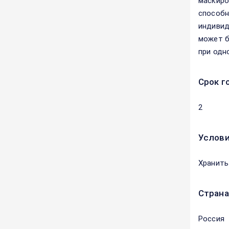
маскиро
способн
индивид
может б
при одн
Срок г
2
Услови
Хранить
Страна
Россия