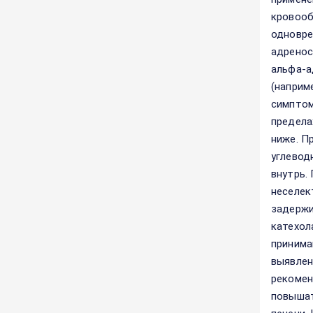
кровооб
одновре
адренос
альфа-а
(наприм
симптом
предела
ниже. П
углевод
внутрь.
неселек
задержи
катехол
принима
выявлен
рекомен
повышат