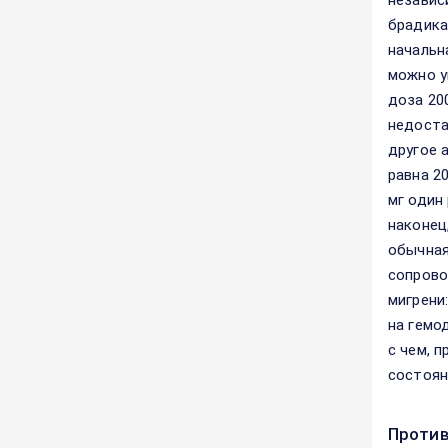
независ
брадика
начальн
можно у
доза 20
недоста
другое 
равна 2
мг один
наконец
обычная
сопрово
мигрени
на гемо
с чем, 
состоян
Против