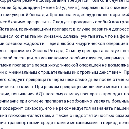
 Коррекция режима дозирования требуется только в случае п
ющей брадикардии (менее 50 уд./мин.), выраженного снижения
нтрикулярной блокады, бронхоспазма, желудочковых аритмий
 необходимо прекратить. Следует проводить особый контрол
йствами, принимающими препарат; в случае развития депресс
щиеся контактными линзами, должны учитывать, что на фон
ии слезной жидкости. Перед любой хирургической операцией
иент принимает Эгилок Ретард. Отмену препарата следует вып
ческой операции, за исключением особых случаев, например, 
тмена препарата перед хирургической операцией не возможн
ии с минимальным отрицательным инотропным действием. Пр
его следует прекращать через несколько дней после отмены
нического криза. При резком прекращении лечения может воз
рдии, повышения АД), поэтому отмену препарата проводят пос
внимание при отмене препарата необходимо уделять больным
т содержит сахарозу, его не рекомендуется назначать паци
ния глюкозы-галактозы, а также с недостаточностью сахара
ния транспортными средствами и механизмами: в период ле