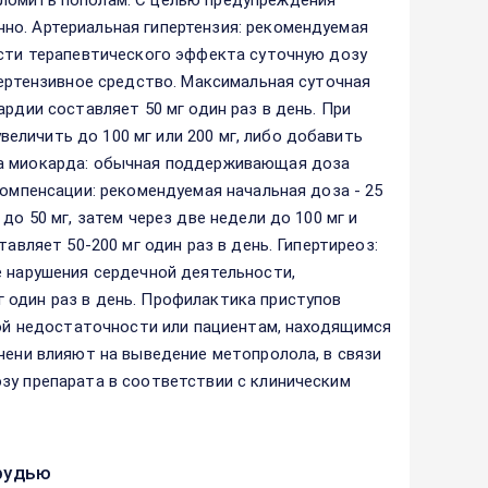
зломить пополам. С целью предупреждения
но. Артериальная гипертензия: рекомендуемая
ости терапевтического эффекта суточную дозу
пертензивное средство. Максимальная суточная
рдии составляет 50 мг один раз в день. При
личить до 100 мг или 200 мг, либо добавить
та миокарда: обычная поддерживающая доза
компенсации: рекомендуемая начальная доза - 25
до 50 мг, затем через две недели до 100 мг и
авляет 50-200 мг один раз в день. Гипертиреоз:
е нарушения сердечной деятельности,
 один раз в день. Профилактика приступов
чной недостаточности или пациентам, находящимся
чени влияют на выведение метопролола, в связи
зу препарата в соответствии с клиническим
рудью