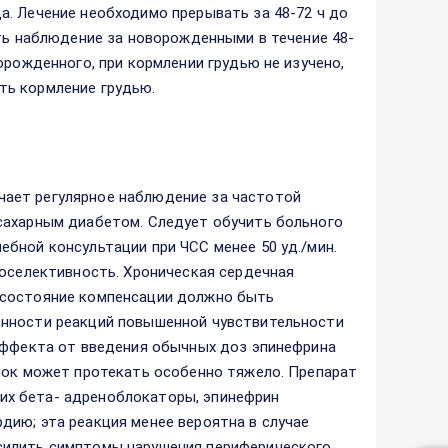
. Лечение необходимо прерывать за 48-72 ч до
ать наблюдение за новорожденными в течение 48-
орожденного, при кормлении грудью не изучено,
ть кормление грудью.
ает регулярное наблюдение за частотой
сахарным диабетом. Следует обучить больного
бной консультации при ЧСС менее 50 уд./мин.
иоселективность. Хроническая сердечная
 состояние компенсации должно быть
енности реакций повышенной чувствительности
 эффекта от введения обычных доз эпинефрина
 шок может протекать особенно тяжело. Препарат
их бета- адреноблокаторы, эпинефрин
ию; эта реакция менее вероятна в случае
силить симптомы нарушения периферического