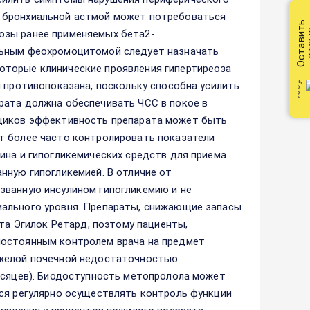
 бронхиальной астмой может потребоваться
Оставить
от
озы ранее применяемых бета2-
льным феохромоцитомой следует назначать
оторые клинические проявления гипертиреоза
м противопоказана, поскольку способна усилить
рата должна обеспечивать ЧСС в покое в
рильщиков эффективность препарата может быть
т более часто контролировать показатели
ина и гипогликемических средств для приема
нную гипогликемией. В отличие от
званную инсулином гипогликемию и не
мального уровня. Препараты, снижающие запасы
ата Эгилок Ретард, поэтому пациенты,
постоянным контролем врача на предмет
яжелой почечной недостаточностью
месяцев). Биодоступность метопролола может
тся регулярно осуществлять контроль функции