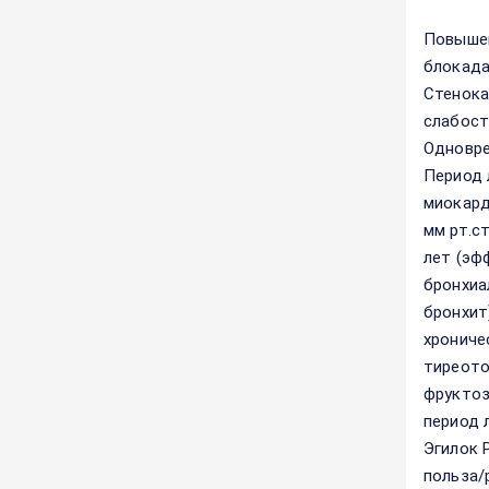
Повышен
блокада
Стенока
слабост
Одновре
Период 
миокард
мм рт.с
лет (эф
бронхиа
бронхит
хрониче
тиреото
фруктоз
период 
Эгилок 
польза/