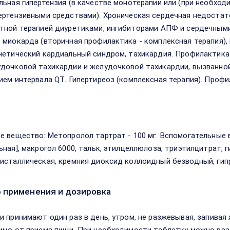
льная гипертензия (в качестве монотерапии или (при необход
ертензивными средствами). Хроническая сердечная недостат
тной терапией диуретиками, ингибиторами АПФ и сердечными
 миокарда (вторичная профилактика - комплексная терапия),
нетический кардиальный синдром, тахикардия. Профилактика
дочковой тахикардии и желудочковой тахикардии, вызванно
ием интервала QТ. Гипертиреоз (комплексная терапия). Профи
в
е вещество: Метопролол тартрат - 100 мг. Вспомогательные в
ьная], макрогол 6000, тальк, этилцеллюлоза, триэтилцитрат, 
исталлическая, кремния диоксид коллоидный безводный, гипр
 применения и дозировка
и принимают один раз в день, утром, не разжевывая, запива