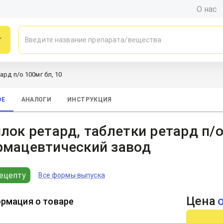
О нас
г
ард п/о 100мг бл, 10
ОЕ
АНАЛОГИ
ИНСТРУКЦИЯ
лок ретард, таблетки ретард п/о
рмацевтический завод
ецепту
Все формы выпуска
Цена
рмация о товаре