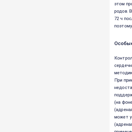
этом пр
родов. 
72 ч по
поэтому
Особые
Контрол
сердечн
методик
При при
недоста
поддерж
(на фон
(адрена
может у
(адрена
примене