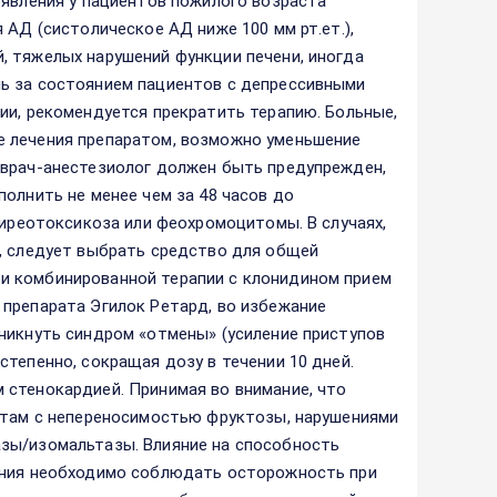
оявления у пациентов пожилого возраста
 АД (систолическое АД ниже 100 мм рт.ет.),
, тяжелых нарушений функции печени, иногда
ь за состоянием пациентов с депрессивными
ии, рекомендуется прекратить терапию. Больные,
е лечения препаратом, возможно уменьшение
 врач-анестезиолог должен быть предупрежден,
олнить не менее чем за 48 часов до
тиреотоксикоза или феохромоцитомы. В случаях,
а, следует выбрать средство для общей
и комбинированной терапии с клонидином прием
 препарата Эгилок Ретард, во избежание
никнуть синдром «отмены» (усиление приступов
тепенно, сокращая дозу в течении 10 дней.
 стенокардией. Принимая во внимание, что
ентам с непереносимостью фруктозы, нарушениями
зы/изомальтазы. Влияние на способность
чения необходимо соблюдать осторожность при