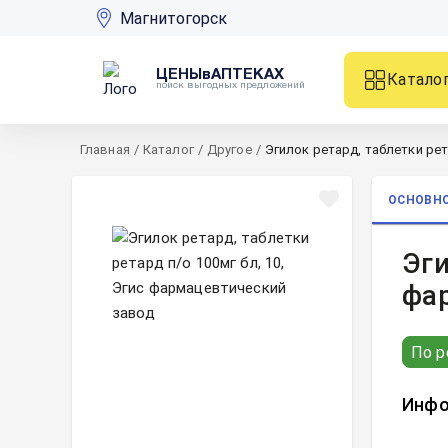
Магнитогорск
ЦЕНЫвАПТЕКАХ
Катало
поиск выгодных предложений
Главная
/
Каталог
/
Другое
/
Эгилок ретард, таблетки рет
ОСНОВН
Эги
фа
По р
Инфо