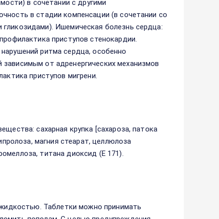
имости) в сочетании с другими
очность в стадии компенсации (в сочетании со
 гликозидами). Ишемическая болезнь сердца:
 профилактика приступов стенокардии.
 нарушений ритма сердца, особенно
й зависимым от адренергических механизмов
лактика приступов мигрени.
ещества: сахарная крупка [сахароза, патока
гипролоза, магния стеарат, целлюлоза
омеллоза, титана диоксид (Е 171).
я жидкостью. Таблетки можно принимать