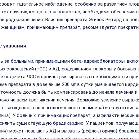
оводят тщательное наблюдение, особенно за развитием плода
В тех случаях, когда это невозможно, необходимо обеспечив
сле родоразрешения. Влияние препарата Эгилок Ретард на нов
 женщинам, принимающим препарат, рекомендуется прекрати
 указания
ь за больными, принимающими бета-адреноблокаторы, включ
ых сокращений (ЧСС) и АД, содержанием глюкозы у больных 
е подсчета ЧСС и проинструктировать о необходимости враче
еме препарата в дозе выше 200 мг в сутки уменьшается кард
точность должна быть компенсирована до начала лечения и
ано на всем протяжении лечения. Возможно усиление выраж
е отягощенного аллергологического анамнеза) и отсутствие
лина). У больных, принимающих препарат, анафилактический
силить существующую брадикардию. У пациентов, получающ
лин) может повышать АД и вызвать (рефлекторную) брадикард
ния селективных бета-адреноблокаторов. Препарат может у