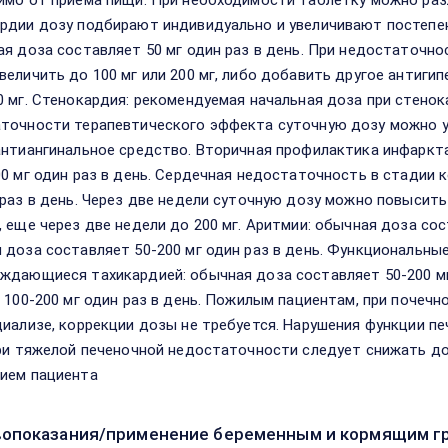
имо от приема пищи. При необходимости таблетку можно ра
рдии дозу подбирают индивидуально и увеличивают постепен
ая доза составляет 50 мг один раз в день. При недостаточн
величить до 100 мг или 200 мг, либо добавить другое антиги
0 мг. Стенокардия: рекомендуемая начальная доза при стенока
точности терапевтического эффекта суточную дозу можно уве
антиангинальное средство. Вторичная профилактика инфарк
00 мг один раз в день. Сердечная недостаточность в стадии 
 раз в день. Через две недели суточную дозу можно повысить 
, еще через две недели до 200 мг. Аритмии: обычная доза сост
 доза составляет 50-200 мг один раз в день. Функциональны
ждающиеся тахикардией: обычная доза составляет 50-200 мг
: 100-200 мг один раз в день. Пожилым пациентам, при поче
диализе, коррекции дозы не требуется. Нарушения функции пе
при тяжелой печеночной недостаточности следует снижать до
ием пациента
опоказания/применение беременным и кормящим г