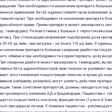
ращения. При необходимости назначения препарата больным
менное применение бета2-адреностимуляторов (изменение д
тимуляторов). При необходимости назначения препарата бо
дреноблокаторами. Прием препарата может маскировать нек
ер, тахикардию). Резкая отмена у больных с тиреотоксикозо
атику. При стенокардии напряжения подобранная доза препа
х 55-60 уд./мин., при нагрузке - не более 110 уд./мин. У ку
ри назначении препарата больным сахарным диабетом следуе
ного обмена и при необходимости корректировать дозу инсул
 При сахарном диабете может маскировать тахикардию, вызва
тивных бета-адреноблокаторов практически не усиливает вы
вает восстановление концентрации глюкозы в крови до нор
аминов (например, резерпин), могут усилить действие препар
ющие такие сочетания препаратов, должны находиться под 
ия чрезмерного снижения АД и брадикардии. Пациентам с т
дуется осуществлять контроль функции почек (1 раз в 4-5 
ься при циррозе печени. У пожилых пациентов - рекомендуе