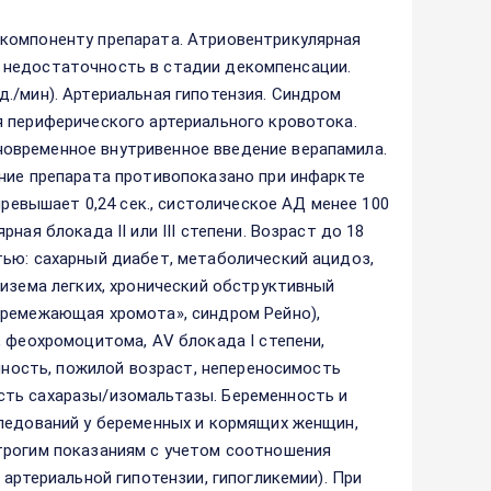
компоненту препарата. Атриовентрикулярная
ная недостаточность в стадии декомпенсации.
./мин). Артериальная гипотензия. Синдром
я периферического артериального кровотока.
овременное внутривенное введение верапамила.
ние препарата противопоказано при инфаркте
превышает 0,24 сек., систолическое АД менее 100
ая блокада II или III степени. Возраст до 18
ью: сахарный диабет, метаболический ацидоз,
физема легких, хронический обструктивный
еремежающая хромота», синдром Рейно),
 феохромоцитома, АV блокада I степени,
енность, пожилой возраст, непереносимость
сть сахаразы/изомальтазы. Беременность и
следований у беременных и кормящих женщин,
трогим показаниям с учетом соотношения
артериальной гипотензии, гипогликемии). При