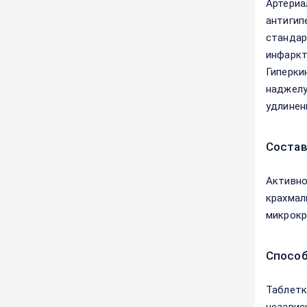
Артериа
антигип
стандар
инфаркт
Гиперки
наджелу
удлинен
Соста
Активно
крахмал
микрокр
Способ
Таблетк