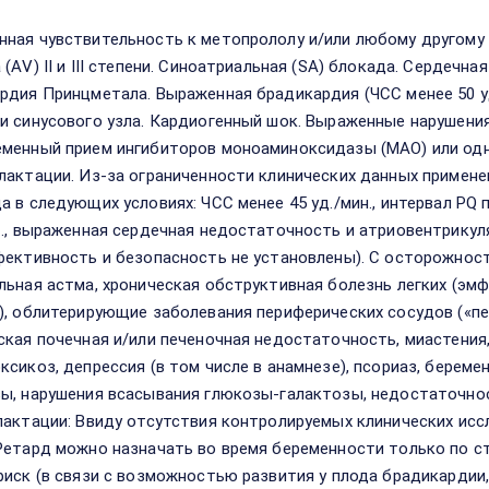
ная чувствительность к метопрололу и/или любому другому 
 (АV) II и III степени. Синоатриальная (SА) блокада. Сердеч
рдия Принцметала. Выраженная брадикардия (ЧСС менее 50 уд
и синусового узла. Кардиогенный шок. Выраженные нарушени
менный прием ингибиторов моноаминоксидазы (МАО) или одн
лактации. Из-за ограниченности клинических данных примене
а в следующих условиях: ЧСС менее 45 уд./мин., интервал РQ 
т., выраженная сердечная недостаточность и атриовентрикулярн
фективность и безопасность не установлены). С осторожност
льная астма, хроническая обструктивная болезнь легких (эм
), облитерирующие заболевания периферических сосудов («п
ская почечная и/или печеночная недостаточность, миастения,
ксикоз, депрессия (в том числе в анамнезе), псориаз, берем
ы, нарушения всасывания глюкозы-галактозы, недостаточно
лактации: Ввиду отсутствия контролируемых клинических ис
Ретард можно назначать во время беременности только по с
риск (в связи с возможностью развития у плода брадикардии, 