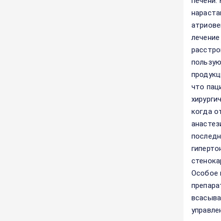
печени.
нараста
атриове
лечение
расстро
пользую
продукц
что пац
хирурги
когда о
анастез
последн
гиперто
стенока
Особое 
препара
всасыва
управле